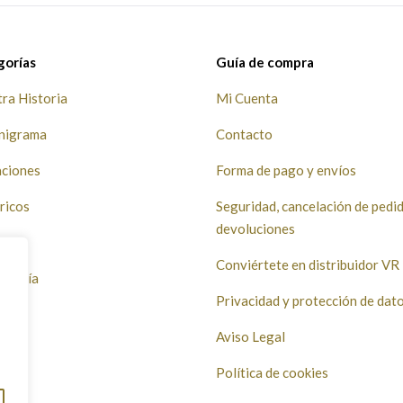
nes
nes
opciones
opciones
se
se
en
en
pueden
pueden
gorías
Guía de compra
r
r
elegir
elegir
ra Historia
Mi Cuenta
en
en
la
la
nigrama
Contacto
a
a
página
página
aciones
Forma de pago y envíos
de
de
ucto
ucto
producto
producto
ricos
Seguridad, cancelación de pedi
devoluciones
venil
Conviértete en distribuidor VR
grafía
Privacidad y protección de dat
da
Aviso Legal
da
Política de cookies