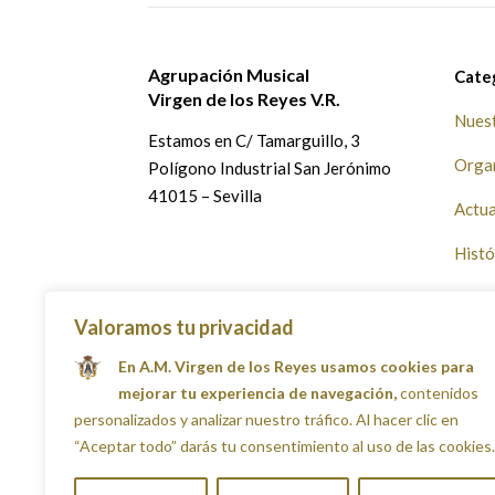
opciones
opciones
opcio
opcio
se
se
se
se
Agrupación Musical
pueden
pueden
pued
pued
Cate
Virgen de los Reyes V.R.
elegir
elegir
elegi
elegi
Nuest
en
en
en
en
Estamos en
C/ Tamarguillo, 3
la
la
la
la
Orga
Polígono Industrial San Jerónimo
página
página
págin
págin
41015 – Sevilla
Actu
de
de
de
de
producto
producto
prod
prod
Histó
La Ju
Valoramos tu privacidad
Disco
En A.M. Virgen de los Reyes usamos cookies para
Agen
mejorar tu experiencia de navegación,
contenidos
personalizados y analizar nuestro tráfico. Al hacer clic en
Tien
“Aceptar todo” darás tu consentimiento al uso de las cookies.