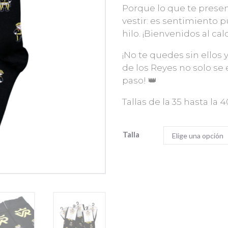
Porque lo que te prese
vestir: es sentimiento p
hilo. ¡Bienvenidos al cal
¡No te quedes sin ellos
de los Reyes no solo se
paso! 👑
Tallas de la 35 hasta la 4
Talla