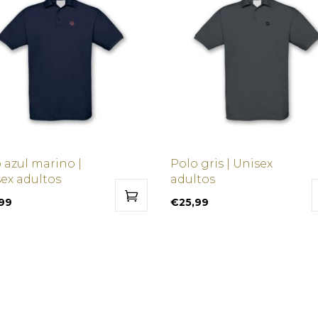
 azul marino |
Polo gris | Unisex
ex adultos
adultos
,99
€
25,99
Este
Este
ucto
ucto
producto
producto
tiene
tiene
ples
ples
múltiples
múltiples
ntes.
ntes.
variantes.
variantes.
Las
Las