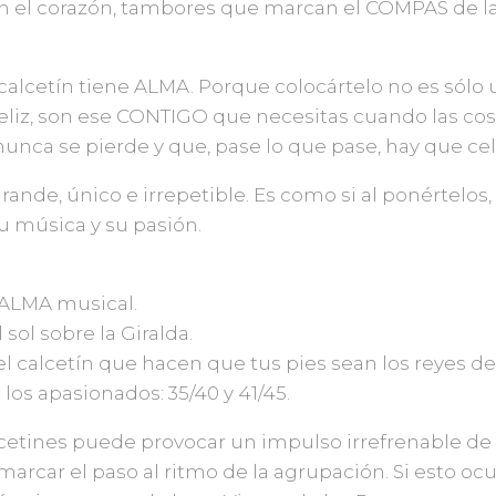
 el corazón, tambores que marcan el COMPÁS de la
calcetín tiene ALMA. Porque colocártelo no es sólo
feliz, son ese CONTIGO que necesitas cuando las cos
nca se pierde y que, pase lo que pase, hay que cele
rande, único e irrepetible. Es como si al ponértelos,
u música y su pasión.
 ALMA musical.
sol sobre la Giralda.
l calcetín que hacen que tus pies sean los reyes de l
 los apasionados: 35/40 y 41/45.
alcetines puede provocar un impulso irrefrenable de
marcar el paso al ritmo de la agrupación. Si esto oc