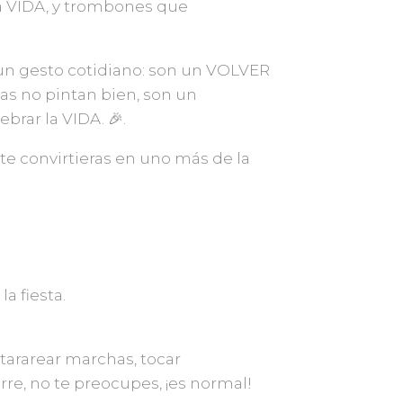
 VIDA, y trombones que
 un gesto cotidiano: son un VOLVER
as no pintan bien, son un
brar la VIDA. 🎉.
 te convirtieras en uno más de la
a fiesta.
 tararear marchas, tocar
urre, no te preocupes, ¡es normal!