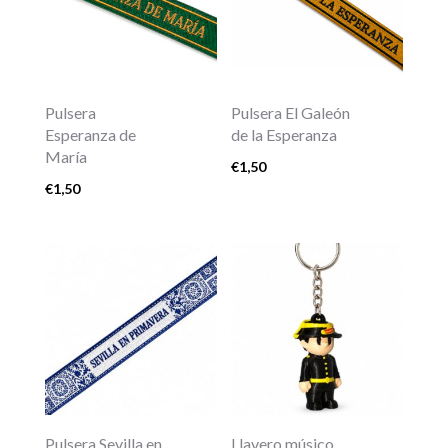
Pulsera
Pulsera El Galeón
Esperanza de
de la Esperanza
María
€
1,50
€
1,50
Pulsera Sevilla en
Llavero músico